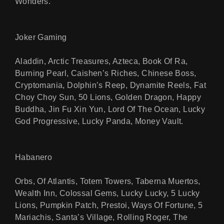
Wonders.
Joker Gaming
Aladdin, Arctic Treasures, Azteca, Book Of Ra,
Burning Pearl, Caishen’s Riches, Chinese Boss,
Cryptomania, Dolphin’s Reep, Dynamite Reels, Fat
Choy Choy Sun, 50 Lions, Golden Dragon, Happy
Buddha, Jin Fu Xin Yun, Lord Of The Ocean, Lucky
God Progressive, Lucky Panda, Money Vault.
Habanero
Orbs, Of Atlantis, Totem Towers, Taberna Muertos,
Wealth Inn, Colossal Gems, Lucky Lucky, 5 Lucky
Lions, Pumpkin Patch, Prestoi, Ways Of Fortune, 5
Mariachis, Santa’s Village, Rolling Roger, The