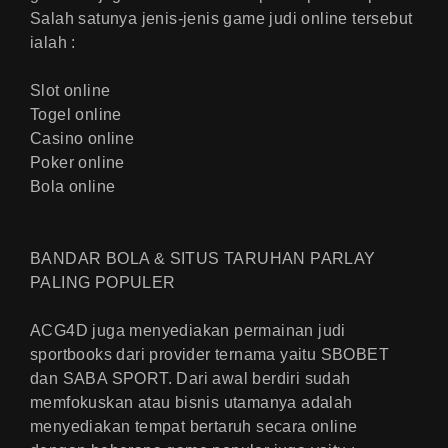
Salah satunya jenis-jenis game judi online tersebut
ialah :
Slot online
Togel online
Casino online
Poker online
Bola online
BANDAR BOLA & SITUS TARUHAN PARLAY
PALING POPULER
ACG4D juga menyediakan permainan judi
sportbooks dari provider ternama yaitu SBOBET
dan SABA SPORT. Dari awal berdiri sudah
memfokuskan atau bisnis utamanya adalah
menyediakan tempat bertaruh secara online