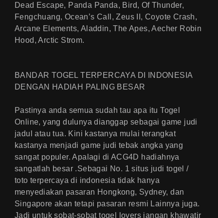
Dead Escape, Panda Panda, Bird, Of Thunder,
Fengchuang, Ocean’s Call, Zeus II, Coyote Crash,
Arcane Elements, Aladdin, The Apes, Aecher Robin
Hood, Arctic Strom.
BANDAR TOGEL TERPERCAYA DI INDONESIA
DENGAN HADIAH PALING BESAR
Pastinya anda semua sudah tau apa itu Togel
Online, yang dulunya dianggap sebagai game judi
jadul atau tua. Kini kastanya mulai terangkat
kastanya menjadi game judi tebak angka yang
sangat populer. Apalagi di ACG4D hadiahnya
sangatlah besar .Sebagai No. 1 situs judi togel /
toto terpercaya di indonesia tidak hanya
menyediakan pasaran Hongkong, Sydney, dan
Singapore akan tetapi pasaran resmi Lainnya juga.
Jadi untuk sobat-sobat togel lovers jangan khawatir