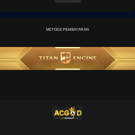
METODE PEMBAYARAN