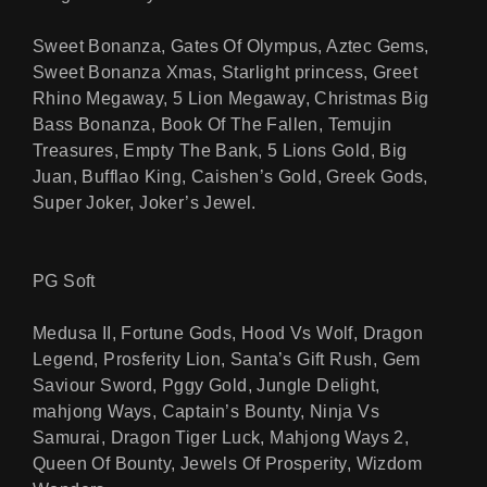
Sweet Bonanza, Gates Of Olympus, Aztec Gems,
Sweet Bonanza Xmas, Starlight princess, Greet
Rhino Megaway, 5 Lion Megaway, Christmas Big
Bass Bonanza, Book Of The Fallen, Temujin
Treasures, Empty The Bank, 5 Lions Gold, Big
Juan, Bufflao King, Caishen’s Gold, Greek Gods,
Super Joker, Joker’s Jewel.
PG Soft
Medusa II, Fortune Gods, Hood Vs Wolf, Dragon
Legend, Prosferity Lion, Santa’s Gift Rush, Gem
Saviour Sword, Pggy Gold, Jungle Delight,
mahjong Ways, Captain’s Bounty, Ninja Vs
Samurai, Dragon Tiger Luck, Mahjong Ways 2,
Queen Of Bounty, Jewels Of Prosperity, Wizdom