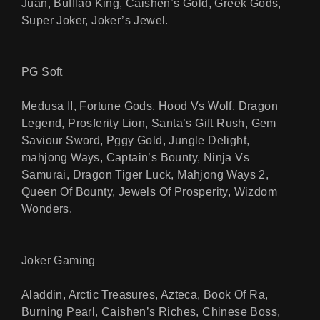
Juan, Bufflao King, Caishen’s Gold, Greek Gods,
Super Joker, Joker’s Jewel.
PG Soft
Medusa II, Fortune Gods, Hood Vs Wolf, Dragon
Legend, Prosferity Lion, Santa’s Gift Rush, Gem
Saviour Sword, Pggy Gold, Jungle Delight,
mahjong Ways, Captain’s Bounty, Ninja Vs
Samurai, Dragon Tiger Luck, Mahjong Ways 2,
Queen Of Bounty, Jewels Of Prosperity, Wizdom
Wonders.
Joker Gaming
Aladdin, Arctic Treasures, Azteca, Book Of Ra,
Burning Pearl, Caishen’s Riches, Chinese Boss,