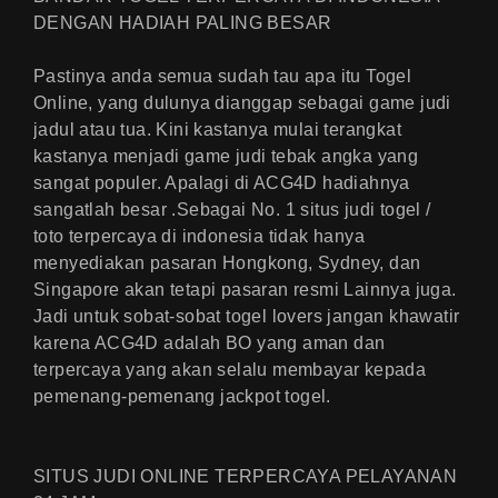
DENGAN HADIAH PALING BESAR
Pastinya anda semua sudah tau apa itu Togel
Online, yang dulunya dianggap sebagai game judi
jadul atau tua. Kini kastanya mulai terangkat
kastanya menjadi game judi tebak angka yang
sangat populer. Apalagi di ACG4D hadiahnya
sangatlah besar .Sebagai No. 1 situs judi togel /
toto terpercaya di indonesia tidak hanya
menyediakan pasaran Hongkong, Sydney, dan
Singapore akan tetapi pasaran resmi Lainnya juga.
Jadi untuk sobat-sobat togel lovers jangan khawatir
karena ACG4D adalah BO yang aman dan
terpercaya yang akan selalu membayar kepada
pemenang-pemenang jackpot togel.
SITUS JUDI ONLINE TERPERCAYA PELAYANAN