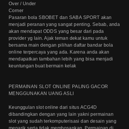
Over / Under
Corner
Pasaran bola SBOBET dan SABA SPORT akan
menjadi peranan yang sangat penting. Sebab, anda
akan mendapat ODDS yang besar dari pada
provider yg lain. Ajak teman dekat kamu untuk
bersama main dengan pilihan daftar bandar bola
online terpercaya yang ada. Karena anda akan
mendapatkan tambahan lebih yang bisa menjadi
keuntungan buat bermain kelak
PERMAINAN SLOT ONLINE PALING GACOR
MENGGUNAKAN UANG ASLI
Keunggulan slot online dari situs ACG4D
dibandingkan dengan yang lain yakni permainan
slot yang sudah terkomputerisasi dan desain yang
menarik serta tidak membosankan. Permainan di