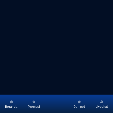
Beranda
Promosi
Dompet
Livechat